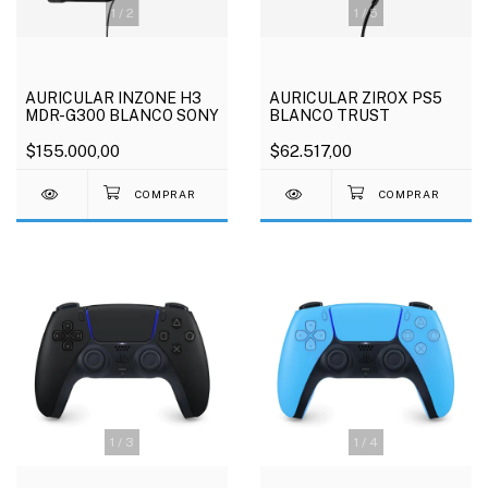
1
/
2
1
/
5
AURICULAR INZONE H3
AURICULAR ZIROX PS5
MDR-G300 BLANCO SONY
BLANCO TRUST
$155.000,00
$62.517,00
1
/
3
1
/
4