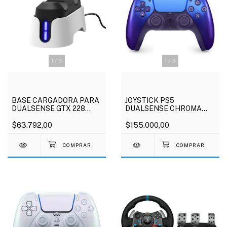
1
/
3
1
/
3
BASE CARGADORA PARA
JOYSTICK PS5
DUALSENSE GTX 228
DUALSENSE CHROMA
TRUST
INDIGO
$63.792,00
$155.000,00