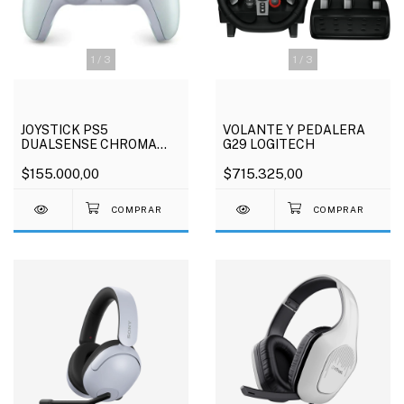
1
/
3
1
/
3
JOYSTICK PS5
VOLANTE Y PEDALERA
DUALSENSE CHROMA
G29 LOGITECH
PEARL
$155.000,00
$715.325,00