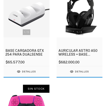
1
/
3
1
/
5
AURICULAR ASTRO A50
BASE CARGADORA GTX
WIRELESS + BASE
254 PARA DUALSENSE
STATION PS4/PS5
$682.000,00
$65.577,00
DETALLES
DETALLES
SIN STOCK