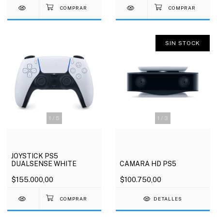
SIN STOCK
1
/
5
1
/
3
JOYSTICK PS5
DUALSENSE WHITE
CAMARA HD PS5
$155.000,00
$100.750,00
DETALLES