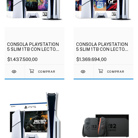
CONSOLA PLAYSTATION
CONSOLA PLAYSTATION
5 SLIM 1TB CON LECTORA
5 SLIM 1TB CON LECTORA
+ RETURNAL Y RATCHET
+ GRAN TURISMO 7 Y
AND CLANK
$1.437.500,00
ASTRO BOT
$1.369.694,00