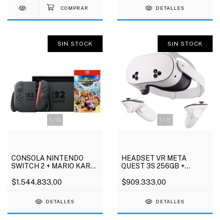
DETALLES
SIN STOCK
SIN STOCK
1
/
6
1
/
3
CONSOLA NINTENDO
HEADSET VR META
SWITCH 2 + MARIO KART
QUEST 3S 256GB +
WORLD
BATMAN ARKHAM
$1.544.833,00
SHADOW
$909.333,00
DETALLES
DETALLES