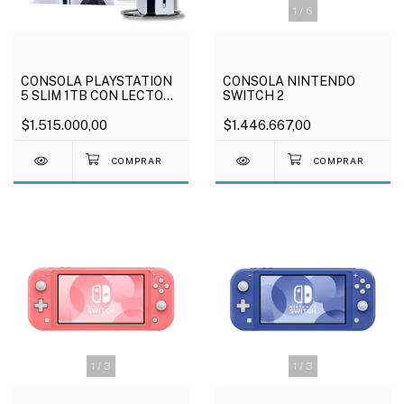
1
/
6
CONSOLA PLAYSTATION
CONSOLA NINTENDO
5 SLIM 1TB CON LECTORA
SWITCH 2
+ CALL OF DUTY BLACK
OPS 6
$1.515.000,00
$1.446.667,00
1
/
3
1
/
3