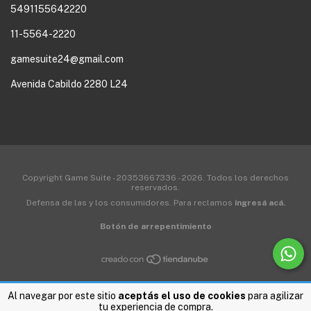
5491155642220
11-5564-2220
gamesuite24@gmail.com
Avenida Cabildo 2280 L24
Copyright Game Suite - 20353667336 - 2026. Todos los derechos
reservados.
Defensa de las y los consumidores. Para reclamos
ingresá acá.
Botón de arrepentimiento
Al navegar por este sitio
aceptás el uso de cookies
para agilizar
tu experiencia de compra.